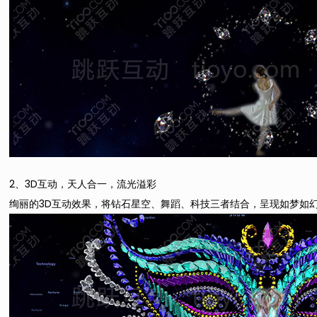
2、3D互动，天人合一，流光溢彩
绚丽的3D互动效果，将钻石星空、舞蹈、科技三者结合，呈现如梦如