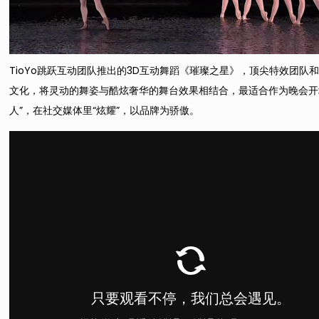
TioYo跳跃互动团队推出的3D互动舞蹈《璀璨之星》，顶尖特效团
文化，将灵动的舞姿与酷炫奢华的舞台效果相结合，最适合作为晚会开
人”，在社交媒体里“炫耀”，以品牌为骄傲。