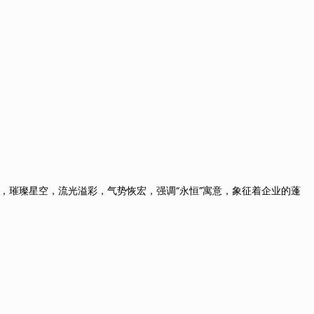
，璀璨星空，流光溢彩，气势恢宏，强调“永恒”寓意，象征着企业的蓬