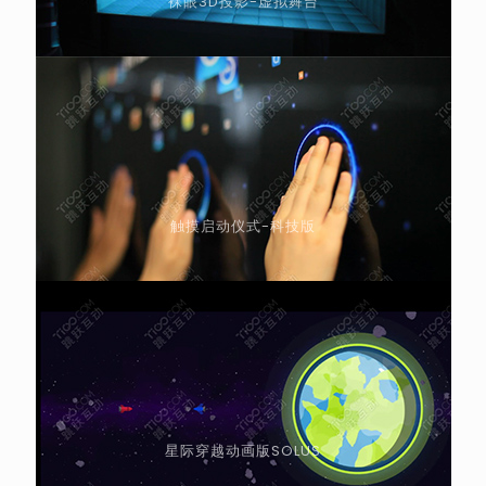
裸眼3D投影-虚拟舞台
触摸启动仪式-科技版
星际穿越动画版SOLUS