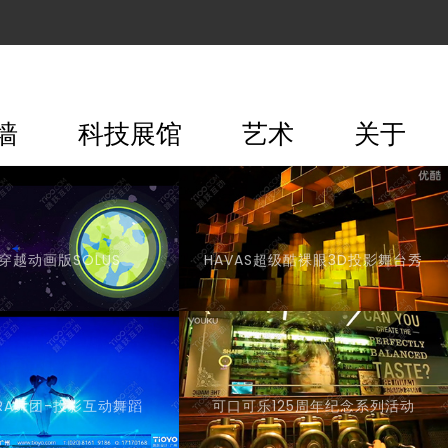
墙
科技展馆
艺术
关于
穿越动画版SOLUS
HAVAS超级酷裸眼3D投影舞台秀
RA舞团-投影互动舞蹈
可口可乐125周年纪念系列活动