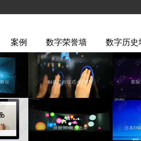
案例
数字荣誉墙
数字历史
拟舞台
触摸启动仪式-科技版
星际
季
裸眼3D舞台效果
日本EN