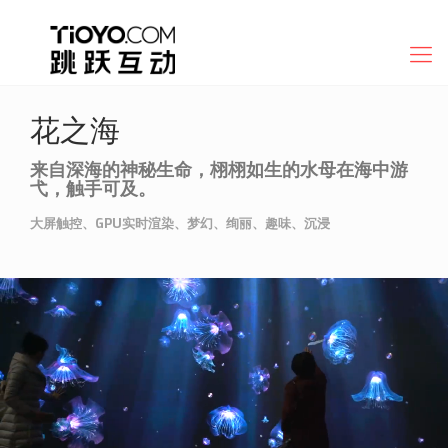
花之海
来自深海的神秘生命，栩栩如生的水母在海中游
弋，触手可及。
大屏触控、GPU实时渲染、梦幻、绚丽、趣味、沉浸