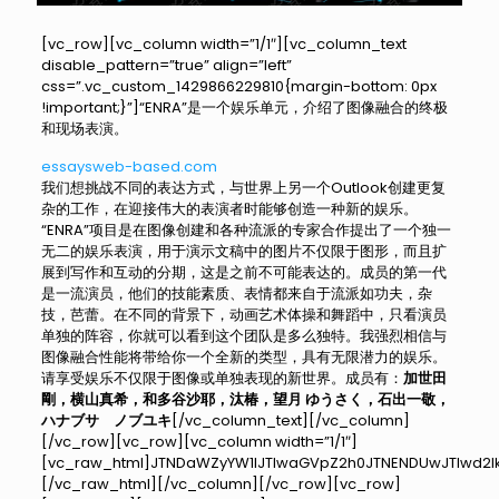
[vc_row][vc_column width=”1/1″][vc_column_text
disable_pattern=”true” align=”left”
css=”.vc_custom_1429866229810{margin-bottom: 0px
!important;}”]“ENRA”是一个娱乐单元，介绍了图像融合的终极
和现场表演。
essaysweb-based.com
我们想挑战不同的表达方式，与世界上另一个Outlook创建更复
杂的工作，在迎接伟大的表演者时能够创造一种新的娱乐。
“ENRA”项目是在图像创建和各种流派的专家合作提出了一个独一
无二的娱乐表演，用于演示文稿中的图片不仅限于图形，而且扩
展到写作和互动的分期，这是之前不可能表达的。成员的第一代
是一流演员，他们的技能素质、表情都来自于流派如功夫，杂
技，芭蕾。在不同的背景下，动画艺术体操和舞蹈中，只看演员
单独的阵容，你就可以看到这个团队是多么独特。我强烈相信与
图像融合性能将带给你一个全新的类型，具有无限潜力的娱乐。
请享受娱乐不仅限于图像或单独表现的新世界。成员有：
加世田
剛，
横山真希，
和多谷沙耶，
汰椿，
望月 ゆうさく，
石出一敬，
ハナブサ ノブユキ
[/vc_column_text][/vc_column]
[/vc_row][vc_row][vc_column width=”1/1″]
[vc_raw_html]JTNDaWZyYW1lJTIwaGVpZ2h0JTNENDUwJTIwd2l
[/vc_raw_html][/vc_column][/vc_row][vc_row]