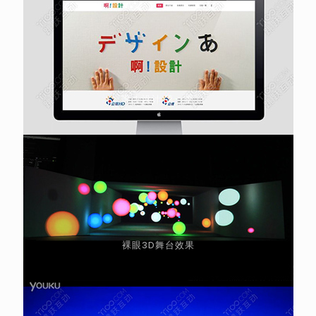
啊！设计 第一季
裸眼3D舞台效果