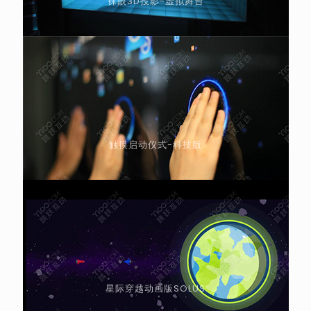
裸眼3D投影-虚拟舞台
触摸启动仪式-科技版
星际穿越动画版SOLUS