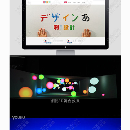
啊！设计 第一季
裸眼3D舞台效果