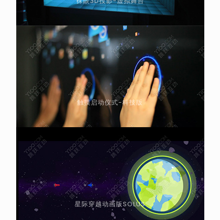
裸眼3D投影-虚拟舞台
触摸启动仪式-科技版
星际穿越动画版SOLUS