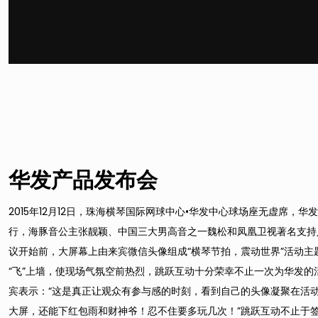
华发产品发布会
2015年12月12日，珠海横琴国际网球中心•华发中心球场座无虚席，
行，海豚音公主张靓颖、中国三大男高音之一魏松和凤凰卫视著名支持
议开始前，大屏幕上由来宾微信头像组成“横琴节拍，震动世界”活动主
“飞”上墙，使现场气氛空前热烈，跳跃互动十分荣幸不止一次为华发的
宾表示：“这是真正让观众有参与感的时刻，看到自己的头像凝聚在活动
大屏，还能下红包雨和财神爷！忍不住要多玩几次！”跳跃互动不止于