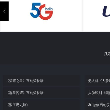
5G智慧拼图
跳
《荣耀之星》互动荣誉墙
无人机《人脸
《群星闪耀》互动荣誉墙
人脸识别《颜
《数字历史墙》
3D微信启动